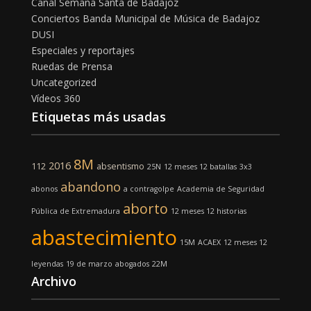
Canal Semana Santa de Badajoz
Conciertos Banda Municipal de Música de Badajoz
DUSI
Especiales y reportajes
Ruedas de Prensa
Uncategorized
Vídeos 360
Etiquetas más usadas
8M
2016
112
absentismo
25N
12 meses 12 batallas
3x3
abandono
abonos
a contragolpe
Academia de Seguridad
aborto
Pública de Extremadura
12 meses 12 historias
abastecimiento
15M
ACAEX
12 meses 12
leyendas
19 de marzo
abogados
22M
Archivo