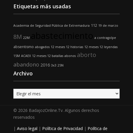
Etiquetas más usadas
112
Academia de Seguridad Pública de Extremadura
19 de marzo
abastecimiento
8M
22M
a contragolpe
absentismo
abogados
12 meses 12 historias
12 meses 12 leyendas
aborto
15M
ACAEX
12 meses 12 batallas
abonos
abandono
2016
3x3
25N
Archivo
Archivo
© 2026 BadajozOnline.Tv. Algunos derechos
reservados
|
Aviso legal
|
Política de Privacidad
|
Política de