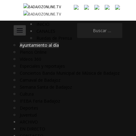
INICIO
Buscar:
CANALES
Ruedas de Prensa
Ayuntamiento al día
Plenos Online
Vídeos 360
Especiales y reportajes
Conciertos Banda Municipal de Música de Badajoz
Carnaval de Badajoz
Semana Santa de Badajoz
Cultura
IFEBA Feria Badajoz
Deportes
Juventud
ARCHIVO
EN DIRECTO
CONTACTO