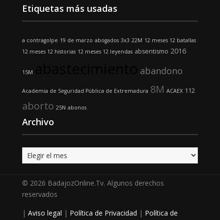
Etiquetas más usadas
a contragolpe
19 de marzo
abogados
3x3
22M
12 meses 12 batallas
2016
absentismo
12 meses 12 historias
12 meses 12 leyendas
abastecimiento
abandono
15M
8M
112
Academia de Seguridad Pública de Extremadura
ACAEX
aborto
25N
abonos
Archivo
Archivo
© 2026 BadajozOnline.Tv. Algunos derechos
reservados
|
Aviso legal
|
Política de Privacidad
|
Política de