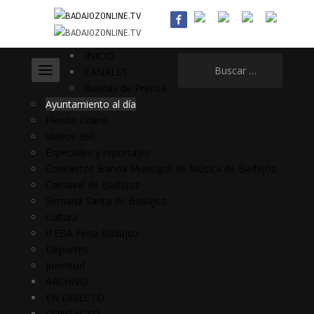
INICIO
Buscar:
CANALES
Ruedas de Prensa
Ayuntamiento al día
Plenos Online
Vídeos 360
Especiales y reportajes
Conciertos Banda Municipal de Música de Badajoz
Carnaval de Badajoz
Semana Santa de Badajoz
Cultura
IFEBA Feria Badajoz
Deportes
Juventud
ARCHIVO
EN DIRECTO
CONTACTO