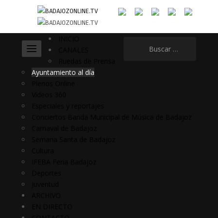
INICIO
Buscar:
CANALES
Ruedas de Prensa
Ayuntamiento al día
Plenos Online
Vídeos 360
Especiales y reportajes
Conciertos Banda Municipal de Música de Badajoz
Carnaval de Badajoz
Semana Santa de Badajoz
Cultura
IFEBA Feria Badajoz
Deportes
Juventud
ARCHIVO
EN DIRECTO
CONTACTO