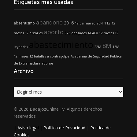
Etiquetas más usadas
abandono
2016
absentismo
112
19 de marzo
25N
12
aborto
meses 12 historias
3x3
abogados
ACAEX
12 meses 12
abastecimiento
8M
leyendas
22M
15M
12 meses 12 batallas
a contragolpe
Academia de Seguridad Pública
de Extremadura
abonos
Archivo
Archivo
© 2026 BadajozOnline.Tv. Algunos derechos
reservados
|
Aviso legal
|
Política de Privacidad
|
Política de
Cookies