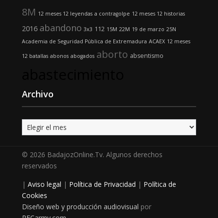
8M
12 meses 12 leyendas
a contragolpe
12 meses 12 historias
abandono
2016
112
3x3
15M
22M
19 de marzo
25N
Academia de Seguridad Pública de Extremadura
ACAEX
12 meses
aborto
absentismo
12 batallas
abonos
abogados
abastecimiento
Archivo
Archivo
© 2026 BadajozOnline.Tv. Algunos derechos
reservados
|
Aviso legal
|
Política de Privacidad
|
Política de
Cookies
Diseño web y producción audiovisual
por
RECarmy.com