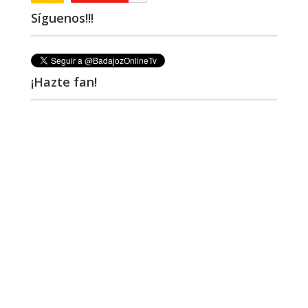
Síguenos!!!
¡Hazte fan!