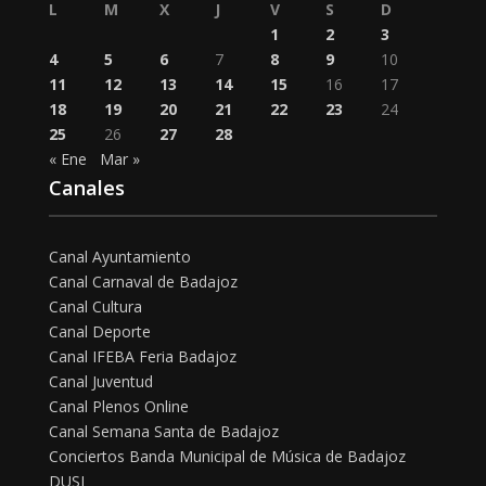
L
M
X
J
V
S
D
1
2
3
4
5
6
7
8
9
10
11
12
13
14
15
16
17
18
19
20
21
22
23
24
25
26
27
28
« Ene
Mar »
Canales
Canal Ayuntamiento
Canal Carnaval de Badajoz
Canal Cultura
Canal Deporte
Canal IFEBA Feria Badajoz
Canal Juventud
Canal Plenos Online
Canal Semana Santa de Badajoz
Conciertos Banda Municipal de Música de Badajoz
DUSI