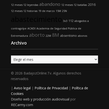
abandono
2016
12 meses 12 leyendas
12 meses 12 batallas
12 meses 12 historias
19 de marzo
15M
25N
abastecimiento
112
3x3
abogados
a
contragolpe
ACAEX
Academia de Seguridad Pública de
aborto
8M
absentismo
Extremadura
22M
abonos
Archivo
Archivo
© 2026 BadajozOnline.Tv. Algunos derechos
reservados
|
Aviso legal
|
Política de Privacidad
|
Política de
Cookies
Diseño web y producción audiovisual
por
RECarmy.com