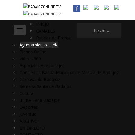
INICIO
Buscar:
CANALES
Ruedas de Prensa
Ayuntamiento al día
Plenos Online
Vídeos 360
Especiales y reportajes
Conciertos Banda Municipal de Música de Badajoz
Carnaval de Badajoz
Semana Santa de Badajoz
Cultura
IFEBA Feria Badajoz
Deportes
Juventud
ARCHIVO
EN DIRECTO
CONTACTO