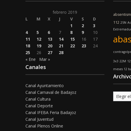
febrero 2019
absentis
L
M
X
J
V
S
D
112
25N
Ac
1
2
3
Extremadu
4
5
6
7
8
9
10
abas
11
12
13
14
15
16
17
18
19
20
21
22
23
24
25
26
27
28
contragolp
« Ene
Mar »
3x3
22M
12
Canales
meses 12 ba
Archiv
Canal Ayuntamiento
Canal Carnaval de Badajoz
Archivo
Canal Cultura
Canal Deporte
Canal IFEBA Feria Badajoz
Canal Juventud
Canal Plenos Online