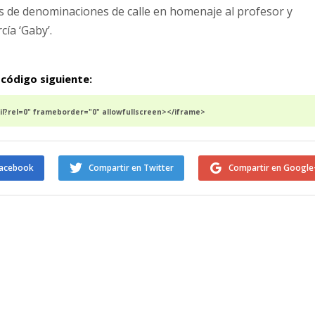
s de denominaciones de calle en homenaje al profesor y
ía ‘Gaby’.
 código siguiente:
I?rel=0" frameborder="0" allowfullscreen></iframe>
Facebook
Compartir en Twitter
Compartir en Google