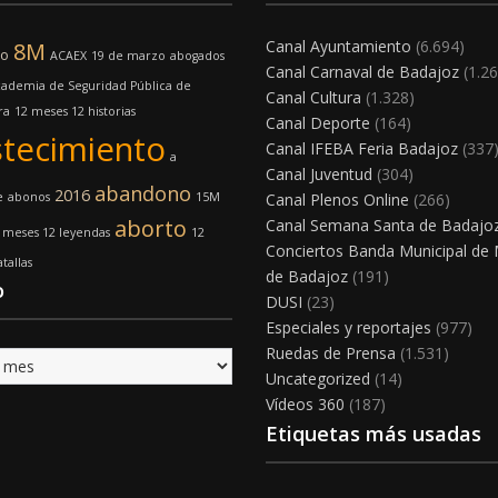
Canal Ayuntamiento
(6.694)
8M
mo
ACAEX
19 de marzo
abogados
Canal Carnaval de Badajoz
(1.26
ademia de Seguridad Pública de
Canal Cultura
(1.328)
ra
12 meses 12 historias
Canal Deporte
(164)
tecimiento
Canal IFEBA Feria Badajoz
(337
a
Canal Juventud
(304)
abandono
2016
e
abonos
15M
Canal Plenos Online
(266)
aborto
Canal Semana Santa de Badajo
 meses 12 leyendas
12
Conciertos Banda Municipal de
tallas
de Badajoz
(191)
o
DUSI
(23)
Especiales y reportajes
(977)
Ruedas de Prensa
(1.531)
Uncategorized
(14)
Vídeos 360
(187)
Etiquetas más usadas