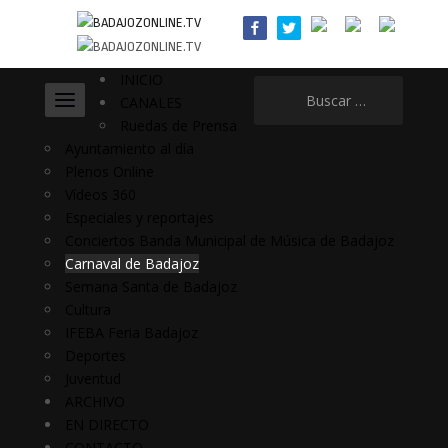
INICIO
Buscar:
CANALES
Ruedas de Prensa
Ayuntamiento al día
Plenos Online
Vídeos 360
Especiales y reportajes
Conciertos Banda Municipal de Música de Badajoz
Carnaval de Badajoz
Semana Santa de Badajoz
Cultura
IFEBA Feria Badajoz
Deportes
Juventud
ARCHIVO
EN DIRECTO
CONTACTO