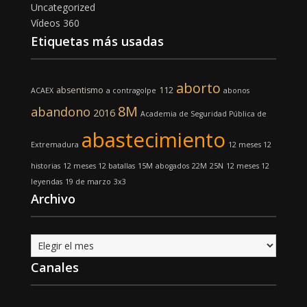
Uncategorized
Vídeos 360
Etiquetas más usadas
aborto
absentismo
112
ACAEX
a contragolpe
abonos
8M
abandono
2016
Academia de Seguridad Pública de
abastecimiento
Extremadura
12 meses 12
historias
12 meses 12 batallas
15M
abogados
22M
25N
12 meses 12
leyendas
19 de marzo
3x3
Archivo
Archivo
Canales