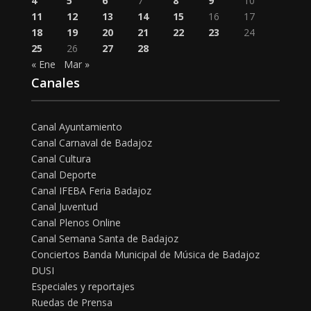
4
5
6
7
8
9
10
11
12
13
14
15
16
17
18
19
20
21
22
23
24
25
26
27
28
« Ene
Mar »
Canales
Canal Ayuntamiento
Canal Carnaval de Badajoz
Canal Cultura
Canal Deporte
Canal IFEBA Feria Badajoz
Canal Juventud
Canal Plenos Online
Canal Semana Santa de Badajoz
Conciertos Banda Municipal de Música de Badajoz
DUSI
Especiales y reportajes
Ruedas de Prensa