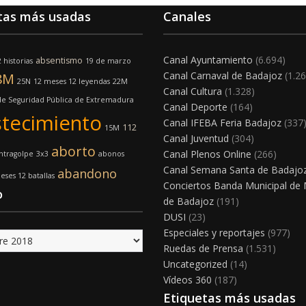
tas más usadas
Canales
Canal Ayuntamiento
(6.694)
absentismo
 historias
19 de marzo
Canal Carnaval de Badajoz
(1.26
8M
25N
12 meses 12 leyendas
22M
Canal Cultura
(1.328)
e Seguridad Pública de Extremadura
Canal Deporte
(164)
tecimiento
Canal IFEBA Feria Badajoz
(337
112
15M
Canal Juventud
(304)
aborto
Canal Plenos Online
(266)
ntragolpe
3x3
abonos
Canal Semana Santa de Badajo
abandono
eses 12 batallas
Conciertos Banda Municipal de
o
de Badajoz
(191)
DUSI
(23)
Especiales y reportajes
(977)
Ruedas de Prensa
(1.531)
Uncategorized
(14)
Vídeos 360
(187)
Etiquetas más usadas