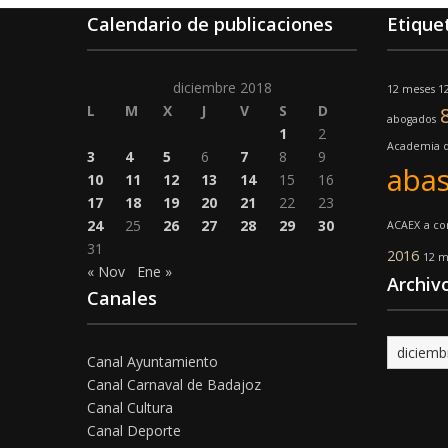
Calendario de publicaciones
Etique
diciembre 2018
12 meses 12
L
M
X
J
V
S
D
abogados
1
2
Academia d
3
4
5
6
7
8
9
abas
10
11
12
13
14
15
16
17
18
19
20
21
22
23
24
25
26
27
28
29
30
ACAEX
a co
31
2016
12 m
« Nov
Ene »
Archiv
Canales
Archivo
Canal Ayuntamiento
Canal Carnaval de Badajoz
Canal Cultura
Canal Deporte