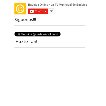
Síguenos!!!
¡Hazte fan!