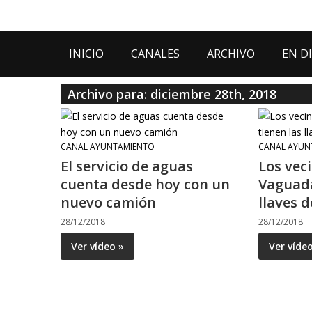
INICIO
CANALES
ARCHIVO
EN D
Archivo para: diciembre 28th, 2018
CANAL AYUNTAMIENTO
CANAL AYUN
El servicio de aguas
Los vec
cuenta desde hoy con un
Vaguada
nuevo camión
llaves d
28/12/2018
28/12/2018
Ver vídeo »
Ver víde