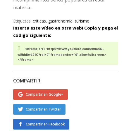
materia.
Etiquetas:
críticas
,
gastronomía
,
turismo
Inserta este vídeo en otra web! Copia y pega el
código siguiente:
<iframe src="https://www.youtube.com/embed/-
wEhhBwL91Q?rel=0" frameborder="0" allowfullscreen>
</iframe>
COMPARTIR
Compartir en Google+
Compartir en Twitter
Compartir en Facebook