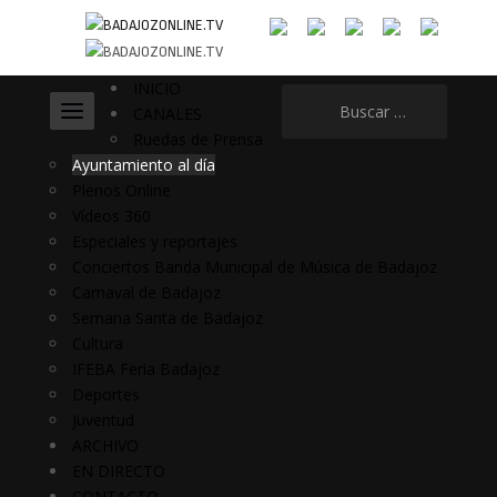
INICIO
Buscar:
CANALES
Ruedas de Prensa
Ayuntamiento al día
Plenos Online
Vídeos 360
Especiales y reportajes
Conciertos Banda Municipal de Música de Badajoz
Carnaval de Badajoz
Semana Santa de Badajoz
Cultura
IFEBA Feria Badajoz
Deportes
Juventud
ARCHIVO
EN DIRECTO
CONTACTO