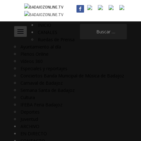
INICIO
Buscar:
CANALES
Ruedas de Prensa
Ayuntamiento al día
Plenos Online
Vídeos 360
Especiales y reportajes
Conciertos Banda Municipal de Música de Badajoz
Carnaval de Badajoz
Semana Santa de Badajoz
Cultura
IFEBA Feria Badajoz
Deportes
Juventud
ARCHIVO
EN DIRECTO
CONTACTO