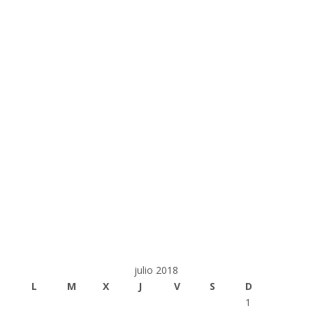
julio 2018
L
M
X
J
V
S
D
1