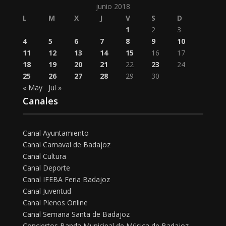
junio 2018
L
M
X
J
V
S
D
1
2
3
4
5
6
7
8
9
10
11
12
13
14
15
16
17
18
19
20
21
22
23
24
25
26
27
28
29
30
« May
Jul »
Canales
Canal Ayuntamiento
Canal Carnaval de Badajoz
Canal Cultura
Canal Deporte
Canal IFEBA Feria Badajoz
Canal Juventud
Canal Plenos Online
Canal Semana Santa de Badajoz
Conciertos Banda Municipal de Música de Badajoz