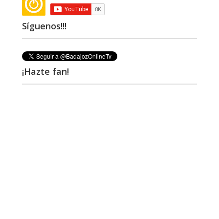
Síguenos!!!
¡Hazte fan!