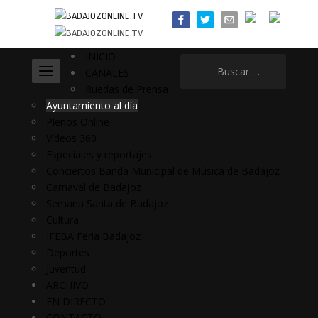
INICIO
Buscar:
CANALES
Ruedas de Prensa
Ayuntamiento al día
Plenos Online
Vídeos 360
Especiales y reportajes
Conciertos Banda Municipal de Música de Badajoz
Carnaval de Badajoz
Semana Santa de Badajoz
Cultura
IFEBA Feria Badajoz
Deportes
Juventud
ARCHIVO
EN DIRECTO
CONTACTO