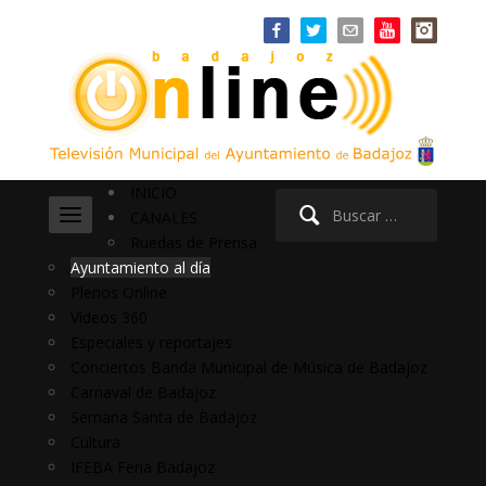
INICIO
Buscar:
CANALES
Ruedas de Prensa
Ayuntamiento al día
Plenos Online
Vídeos 360
Especiales y reportajes
Conciertos Banda Municipal de Música de Badajoz
Carnaval de Badajoz
Semana Santa de Badajoz
Cultura
IFEBA Feria Badajoz