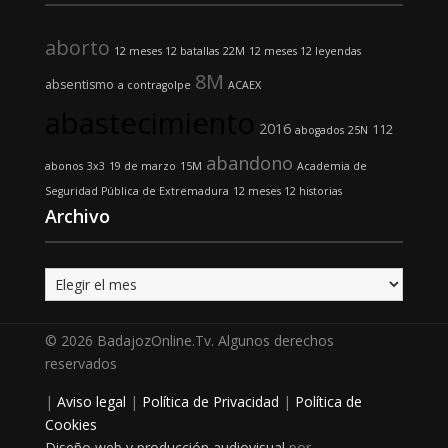
aborto
12 meses 12 batallas
22M
12 meses 12 leyendas
8M
absentismo
a contragolpe
ACAEX
abastecimiento
2016
112
abogados
25N
abandono
abonos
3x3
19 de marzo
15M
Academia de
Seguridad Pública de Extremadura
12 meses 12 historias
Archivo
Archivo
© 2026 BadajozOnline.Tv. Algunos derechos
reservados
|
Aviso legal
|
Política de Privacidad
|
Política de
Cookies
Diseño web y producción audiovisual
por