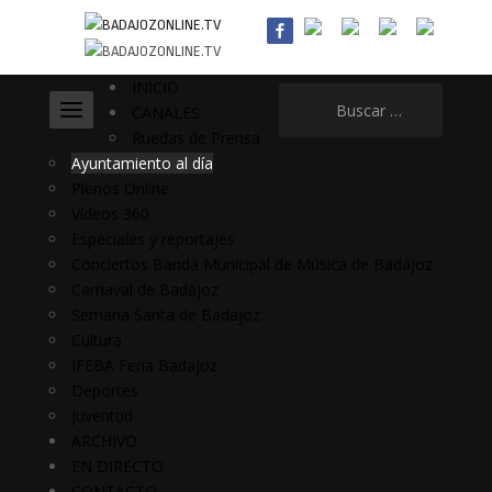
INICIO
Buscar:
CANALES
Ruedas de Prensa
Ayuntamiento al día
Plenos Online
Vídeos 360
Especiales y reportajes
Conciertos Banda Municipal de Música de Badajoz
Carnaval de Badajoz
Semana Santa de Badajoz
Cultura
IFEBA Feria Badajoz
Deportes
Juventud
ARCHIVO
EN DIRECTO
CONTACTO