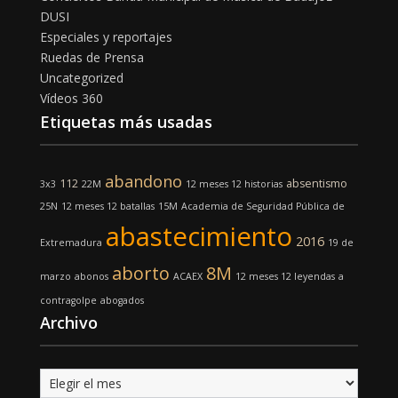
DUSI
Especiales y reportajes
Ruedas de Prensa
Uncategorized
Vídeos 360
Etiquetas más usadas
abandono
112
absentismo
3x3
22M
12 meses 12 historias
25N
12 meses 12 batallas
15M
Academia de Seguridad Pública de
abastecimiento
2016
Extremadura
19 de
aborto
8M
marzo
abonos
ACAEX
12 meses 12 leyendas
a
contragolpe
abogados
Archivo
Archivo