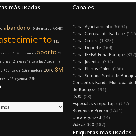
tas más usadas
Canales
Canal Ayuntamiento
(6.694)
abandono
mo
19 de marzo
ACAEX
Canal Carnaval de Badajoz
(1.26
astecimiento
Canal Cultura
(1.328)
112
Canal Deporte
(164)
aborto
ragolpe
15M
abogados
12
Canal IFEBA Feria Badajoz
(337
Canal Juventud
(304)
storias
12 meses 12 batallas
Academia
8M
Canal Plenos Online
(266)
2016
ad Pública de Extremadura
Canal Semana Santa de Badajo
meses 12 leyendas
25N
Conciertos Banda Municipal de
o
de Badajoz
(191)
DUSI
(23)
Especiales y reportajes
(977)
Ruedas de Prensa
(1.531)
Uncategorized
(14)
Vídeos 360
(187)
Etiquetas más usadas