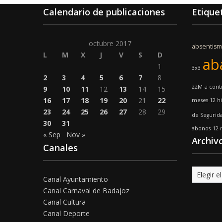
Calendario de publicaciones
Etique
octubre 2017
absentis
L
M
X
J
V
S
D
ab
1
3x3
2
3
4
5
6
7
8
22M
a cont
9
10
11
12
13
14
15
16
17
18
19
20
21
22
meses 12 hi
23
24
25
26
27
28
29
de Segurid
30
31
abonos
12 
« Sep
Nov »
Archiv
Canales
Archivo
Canal Ayuntamiento
Canal Carnaval de Badajoz
Canal Cultura
Canal Deporte