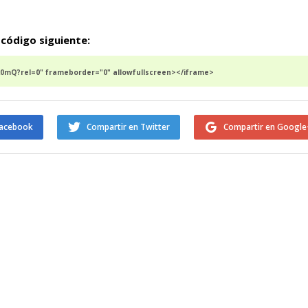
 código siguiente:
0mQ?rel=0" frameborder="0" allowfullscreen></iframe>
Facebook
Compartir en Twitter
Compartir en Google