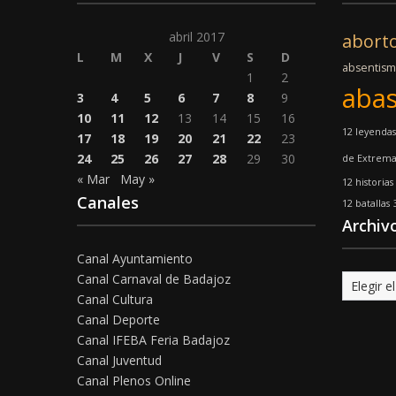
abril 2017
abort
L
M
X
J
V
S
D
absentis
1
2
abas
3
4
5
6
7
8
9
10
11
12
13
14
15
16
12 leyendas
17
18
19
20
21
22
23
24
25
26
27
28
29
30
de Extrem
« Mar
May »
12 historias
Canales
12 batallas
Archiv
Canal Ayuntamiento
Canal Carnaval de Badajoz
Archivo
Canal Cultura
Canal Deporte
Canal IFEBA Feria Badajoz
Canal Juventud
Canal Plenos Online