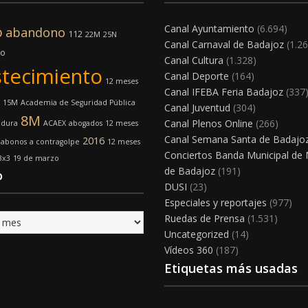
Canal Ayuntamiento
(6.694)
o
abandono
112
22M
25N
Canal Carnaval de Badajoz
(1.26
mo
Canal Cultura
(1.328)
tecimiento
Canal Deporte
(164)
12 meses
Canal IFEBA Feria Badajoz
(337
15M
Academia de Seguridad Pública
Canal Juventud
(304)
8M
Canal Plenos Online
(266)
adura
ACAEX
abogados
12 meses
Canal Semana Santa de Badajo
2016
abonos
a contragolpe
12 meses
Conciertos Banda Municipal de
3x3
19 de marzo
de Badajoz
(191)
o
DUSI
(23)
Especiales y reportajes
(977)
Ruedas de Prensa
(1.531)
Uncategorized
(14)
Vídeos 360
(187)
Etiquetas más usadas