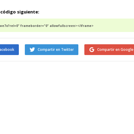
 código siguiente:
e7o?rel=0" frameborder="0" allowfullscreen></iframe>
Facebook
Compartir en Twitter
Compartir en Google