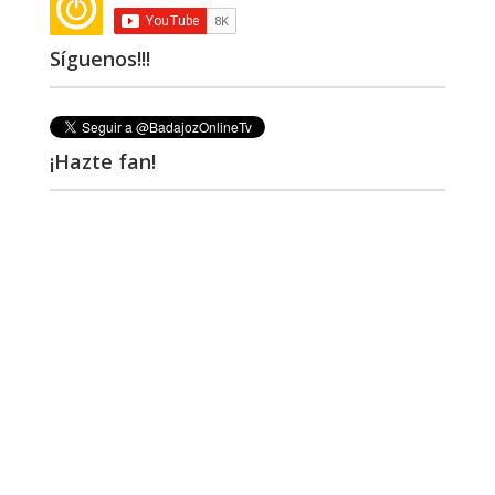
Síguenos!!!
¡Hazte fan!