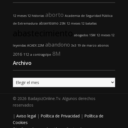
aborto
12 meses 12 historias
Academia de Seguridad Pública
absentismo
de Extremadura
25N
12 meses 12 batallas
abastecimiento
abogados
15M
12 meses 12
abandono
leyendas
ACAEX
22M
3x3
19 de marzo
abonos
8M
2016
112
a contragolpe
Archivo
Archivo
© 2026 BadajozOnline.Tv. Algunos derechos
reservados
|
Aviso legal
|
Política de Privacidad
|
Política de
Cookies