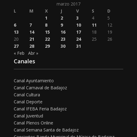
marzo 2017
L
M
X
J
V
S
D
1
2
3
4
5
6
7
8
9
10
11
12
13
14
15
16
17
18
19
20
21
22
23
24
25
26
27
28
29
30
31
« Feb
Abr »
Canales
Canal Ayuntamiento
Canal Carnaval de Badajoz
Canal Cultura
Canal Deporte
Canal IFEBA Feria Badajoz
Canal Juventud
Canal Plenos Online
Canal Semana Santa de Badajoz
Conciertos Banda Municipal de Música de Badajoz