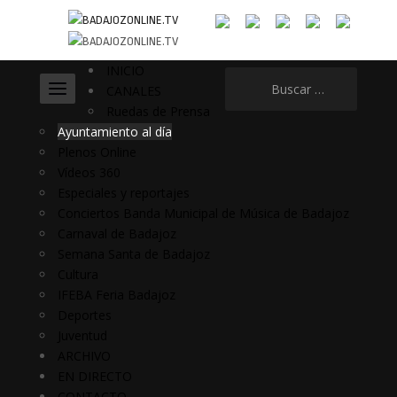
INICIO
Buscar:
CANALES
Ruedas de Prensa
Ayuntamiento al día
Plenos Online
Vídeos 360
Especiales y reportajes
Conciertos Banda Municipal de Música de Badajoz
Carnaval de Badajoz
Semana Santa de Badajoz
Cultura
IFEBA Feria Badajoz
Deportes
Juventud
ARCHIVO
EN DIRECTO
CONTACTO