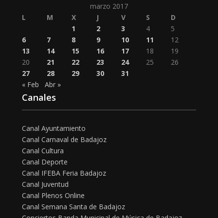
marzo 2017
L
M
X
J
V
S
D
1
2
3
4
5
6
7
8
9
10
11
12
13
14
15
16
17
18
19
20
21
22
23
24
25
26
27
28
29
30
31
« Feb
Abr »
Canales
Canal Ayuntamiento
Canal Carnaval de Badajoz
Canal Cultura
Canal Deporte
Canal IFEBA Feria Badajoz
Canal Juventud
Canal Plenos Online
Canal Semana Santa de Badajoz
Conciertos Banda Municipal de Música de Badajoz