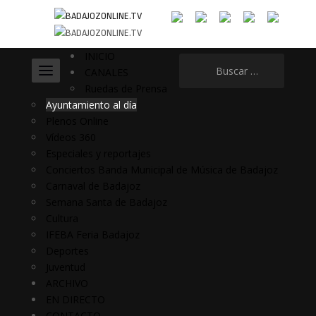
INICIO
Buscar:
CANALES
Ruedas de Prensa
Ayuntamiento al día
Plenos Online
Vídeos 360
Especiales y reportajes
Conciertos Banda Municipal de Música de Badajoz
Carnaval de Badajoz
Semana Santa de Badajoz
Cultura
IFEBA Feria Badajoz
Deportes
Juventud
ARCHIVO
EN DIRECTO
CONTACTO