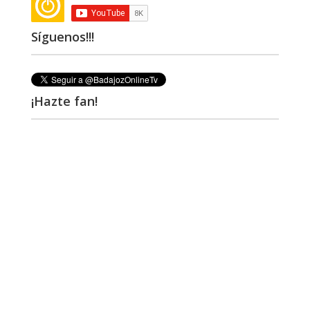
Síguenos!!!
¡Hazte fan!