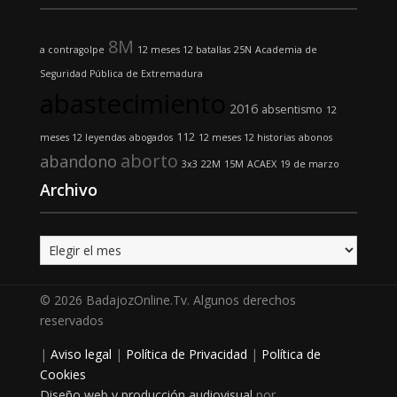
8M
a contragolpe
12 meses 12 batallas
25N
Academia de
Seguridad Pública de Extremadura
abastecimiento
2016
absentismo
12
112
meses 12 leyendas
abogados
12 meses 12 historias
abonos
aborto
abandono
3x3
22M
15M
ACAEX
19 de marzo
Archivo
Archivo
© 2026 BadajozOnline.Tv. Algunos derechos
reservados
|
Aviso legal
|
Política de Privacidad
|
Política de
Cookies
Diseño web y producción audiovisual
por