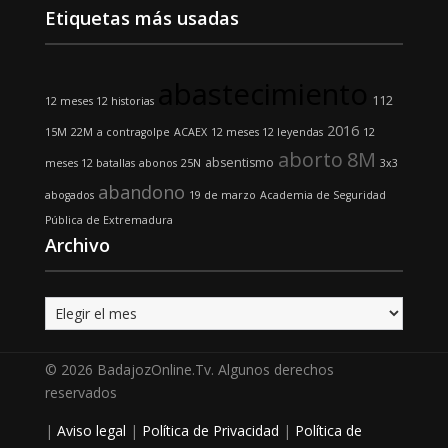
Etiquetas más usadas
abastecimiento
112
12 meses 12 historias
2016
15M
22M
a contragolpe
ACAEX
12 meses 12 leyendas
12
aborto
8M
absentismo
meses 12 batallas
abonos
25N
3x3
abandono
abogados
19 de marzo
Academia de Seguridad
Pública de Extremadura
Archivo
Archivo
© 2026 BadajozOnline.Tv. Algunos derechos
reservados
|
Aviso legal
|
Política de Privacidad
|
Política de