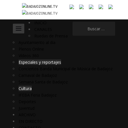
INICIO
Buscar:
CANALES
Ruedas de Prensa
Ayuntamiento al día
Plenos Online
Vídeos 360
Especiales y reportajes
Conciertos Banda Municipal de Música de Badajoz
Carnaval de Badajoz
Semana Santa de Badajoz
Cultura
IFEBA Feria Badajoz
Deportes
Juventud
ARCHIVO
EN DIRECTO
CONTACTO