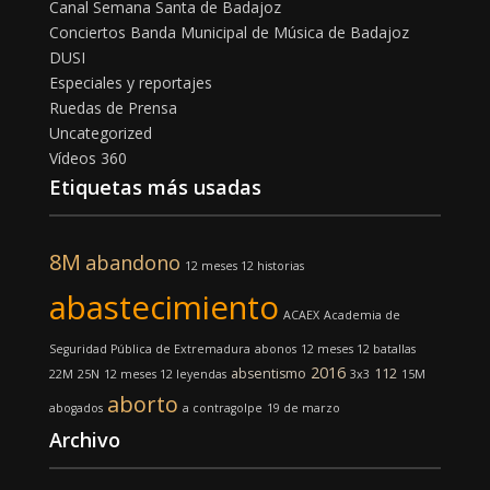
Canal Semana Santa de Badajoz
Conciertos Banda Municipal de Música de Badajoz
DUSI
Especiales y reportajes
Ruedas de Prensa
Uncategorized
Vídeos 360
Etiquetas más usadas
8M
abandono
12 meses 12 historias
abastecimiento
ACAEX
Academia de
Seguridad Pública de Extremadura
abonos
12 meses 12 batallas
2016
absentismo
112
22M
25N
12 meses 12 leyendas
3x3
15M
aborto
abogados
a contragolpe
19 de marzo
Archivo