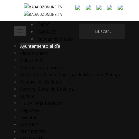
INICIO
Buscar:
CANALES
Ruedas de Prensa
Ayuntamiento al día
Plenos Online
Vídeos 360
Especiales y reportajes
Conciertos Banda Municipal de Música de Badajoz
Carnaval de Badajoz
Semana Santa de Badajoz
Cultura
IFEBA Feria Badajoz
Deportes
Juventud
ARCHIVO
EN DIRECTO
CONTACTO