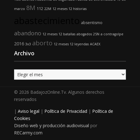
8M
112
marzo
22M
12 meses 12 historias
abastecimiento
absentismo
abandono
12 meses 12 batallas
abogados
25N
a contragolpe
aborto
2016
3x3
12 meses 12 leyendas
ACAEX
Archivo
Archivo
© 2026 BadajozOnline.Tv. Algunos derechos
reservados
|
Aviso legal
|
Política de Privacidad
|
Política de
Cookies
Diseño web y producción audiovisual
por
RECarmy.com