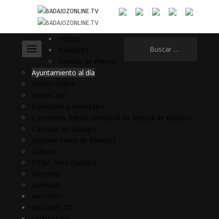
INICIO
Buscar:
CANALES
Ruedas de Prensa
Ayuntamiento al día
Plenos Online
Vídeos 360
Especiales y reportajes
Conciertos Banda Municipal de Música de Badajoz
Carnaval de Badajoz
Semana Santa de Badajoz
Cultura
IFEBA Feria Badajoz
Deportes
Juventud
ARCHIVO
EN DIRECTO
CONTACTO