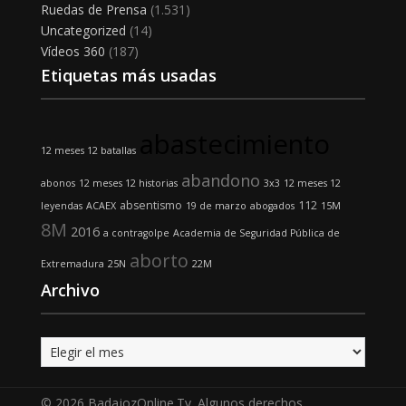
Ruedas de Prensa
(1.531)
Uncategorized
(14)
Vídeos 360
(187)
Etiquetas más usadas
abastecimiento
12 meses 12 batallas
abandono
abonos
12 meses 12 historias
3x3
12 meses 12
absentismo
112
leyendas
ACAEX
19 de marzo
abogados
15M
8M
2016
a contragolpe
Academia de Seguridad Pública de
aborto
Extremadura
25N
22M
Archivo
Archivo
© 2026 BadajozOnline.Tv. Algunos derechos