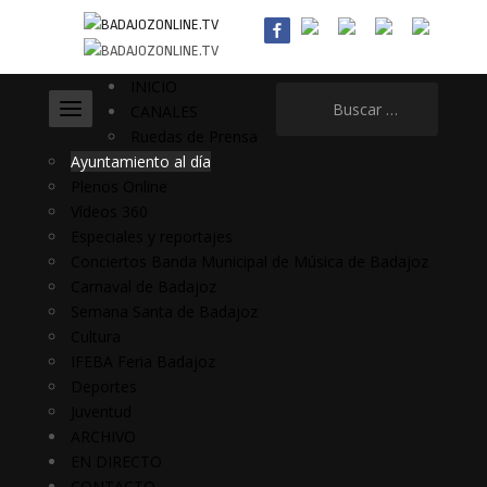
INICIO
Buscar:
CANALES
Ruedas de Prensa
Ayuntamiento al día
Plenos Online
Vídeos 360
Especiales y reportajes
Conciertos Banda Municipal de Música de Badajoz
Carnaval de Badajoz
Semana Santa de Badajoz
Cultura
IFEBA Feria Badajoz
Deportes
Juventud
ARCHIVO
EN DIRECTO
CONTACTO