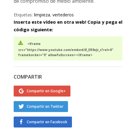
de compromiso de medio ambiente.
Etiquetas:
limpieza
,
vertederos
Inserta este vídeo en otra web! Copia y pega el
código siguiente:
<iframe
src="https://www.youtube.com/embed/iE_ER9xJz_s?rel=0"
frameborder="0" allowfullscreen></iframe>
COMPARTIR
Compartir en Google+
Compartir en Twitter
Compartir en Facebook