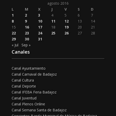
agosto 2016
L
M
X
J
V
S
D
1
2
3
4
5
6
7
8
9
10
11
12
13
14
15
16
17
18
19
20
21
22
23
24
25
26
27
28
29
30
31
« Jul
Sep »
Canales
Canal Ayuntamiento
Canal Carnaval de Badajoz
Canal Cultura
Canal Deporte
Canal IFEBA Feria Badajoz
Canal Juventud
Canal Plenos Online
Canal Semana Santa de Badajoz
Conciertos Banda Municipal de Música de Badajoz