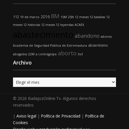
8M
2016
112
19 de marzo
15M
25N
12 meses 12 batallas
12
meses 12 historias
12 meses 12 leyendas
ACAEX
abastecimiento
abandono
abonos
absentismo
Academia de Seguridad Pública de Extremadura
aborto
abogados
22M
a contragolpe
3x3
Archivo
Archivo
© 2026 BadajozOnline.Tv. Algunos derechos
reservados
|
Aviso legal
|
Política de Privacidad
|
Política de
Cookies