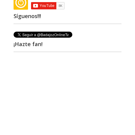
Síguenos!!!
¡Hazte fan!