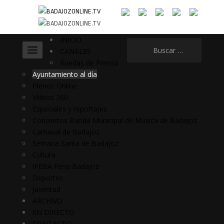
INICIO
Buscar:
CANALES
Ruedas de Prensa
Ayuntamiento al día
Plenos Online
Vídeos 360
Especiales y reportajes
Conciertos Banda Municipal de Música de Badajoz
Carnaval de Badajoz
Semana Santa de Badajoz
Cultura
IFEBA Feria Badajoz
Deportes
Juventud
ARCHIVO
EN DIRECTO
CONTACTO