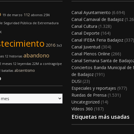
Canal Ayuntamiento
(6.694)
o
112
19 de marzo
abonos
25N
Canal Carnaval de Badajoz
(1.26
e Seguridad Pública de Extremadura
Canal Cultura
(1.328)
X
Canal Deporte
(164)
Canal IFEBA Feria Badajoz
(337
tecimiento
2016
3x3
Canal Juventud
(304)
Canal Plenos Online
(266)
abandono
es 12 historias
Canal Semana Santa de Badajo
2 meses 12 leyendas
22M
a contragolpe
Conciertos Banda Municipal de
absentismo
 batallas
de Badajoz
(191)
o
DUSI
(23)
Especiales y reportajes
(977)
Ruedas de Prensa
(1.531)
Uncategorized
(14)
Vídeos 360
(187)
Etiquetas más usadas