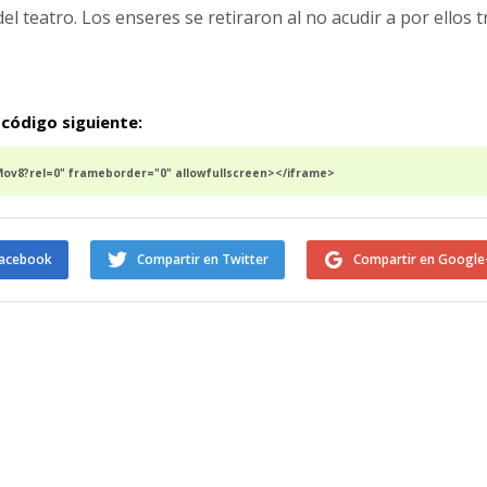
l teatro. Los enseres se retiraron al no acudir a por ellos t
 código siguiente:
v8?rel=0" frameborder="0" allowfullscreen></iframe>
Facebook
Compartir en Twitter
Compartir en Google