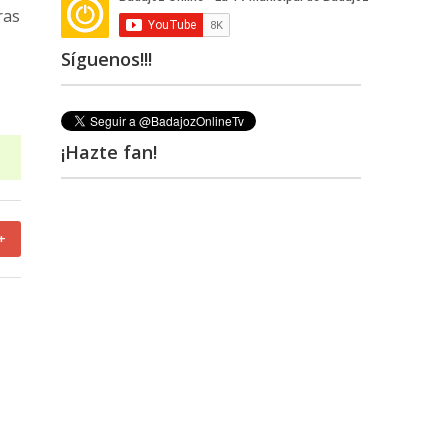
ras
Síguenos!!!
¡Hazte fan!
+