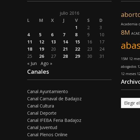
julio 2016
abort
L
M
X
J
V
S
D
Academia d
1
2
3
8M
ACAE
4
5
6
7
8
9
10
11
12
13
14
15
16
17
abas
18
19
20
21
22
23
24
25
26
27
28
29
30
31
15M
12 mes
« Jun
Ago »
abogados
1
Canales
12 meses 12
Archiv
Canal Ayuntamiento
Canal Carnaval de Badajoz
Archivo
Canal Cultura
Canal Deporte
Canal IFEBA Feria Badajoz
Canal Juventud
Canal Plenos Online