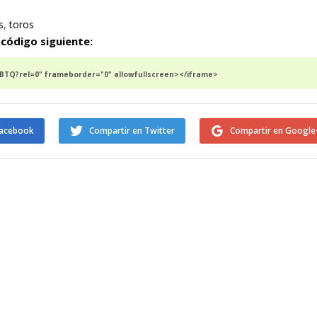
s
,
toros
 código siguiente:
TQ?rel=0" frameborder="0" allowfullscreen></iframe>
Facebook
Compartir en Twitter
Compartir en Google