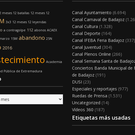
Canal Ayuntamiento
(6.694)
2 meses 12 batallas
12 meses 12
Canal Carnaval de Badajoz
(1.26
8M
3x3
12 meses 12 leyendas
Canal Cultura
(1.328)
mo
112
a contragolpe
abonos
ACAEX
Canal Deporte
(164)
abandono
 marzo
15M
25N
Canal IFEBA Feria Badajoz
(337
o
Canal Juventud
(304)
2016
Canal Plenos Online
(266)
tecimiento
Canal Semana Santa de Badajo
Academia
Conciertos Banda Municipal de
ad Pública de Extremadura
de Badajoz
(191)
o
DUSI
(23)
Especiales y reportajes
(977)
Ruedas de Prensa
(1.531)
Uncategorized
(14)
Vídeos 360
(187)
Etiquetas más usadas