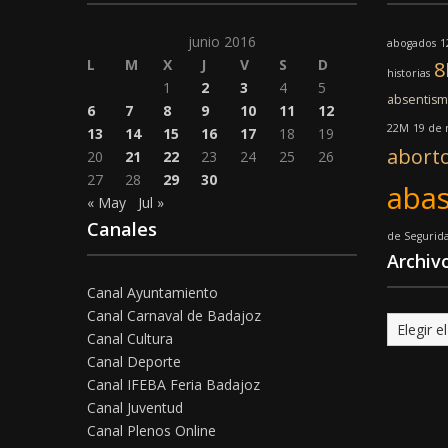
junio 2016
abogados
1
L
M
X
J
V
S
D
historias
1
2
3
4
5
absentis
6
7
8
9
10
11
12
22M
19 de
13
14
15
16
17
18
19
abort
20
21
22
23
24
25
26
27
28
29
30
abas
« May
Jul »
Canales
de Segurid
Archiv
Canal Ayuntamiento
Canal Carnaval de Badajoz
Archivo
Canal Cultura
Canal Deporte
Canal IFEBA Feria Badajoz
Canal Juventud
Canal Plenos Online