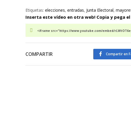
Etiquetas:
elecciones
,
entradas
,
Junta Electoral
,
mayore
Inserta este vídeo en otra web! Copia y pega el
<iframe src="https://www.youtube.com/embed/rLWtOT6eB
COMPARTIR
Compartir en 