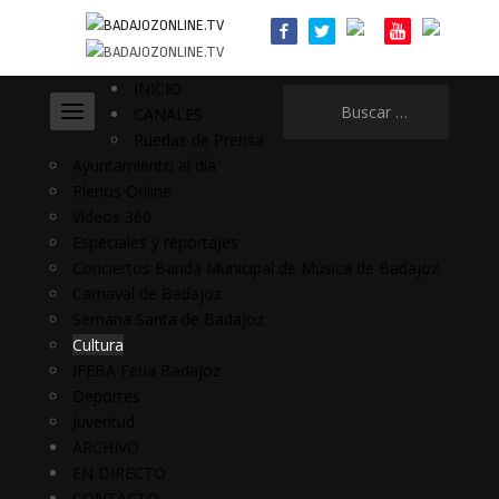
INICIO
Buscar:
CANALES
Ruedas de Prensa
Ayuntamiento al día
Plenos Online
Vídeos 360
Especiales y reportajes
Conciertos Banda Municipal de Música de Badajoz
Carnaval de Badajoz
Semana Santa de Badajoz
Cultura
IFEBA Feria Badajoz
Deportes
Juventud
ARCHIVO
EN DIRECTO
CONTACTO