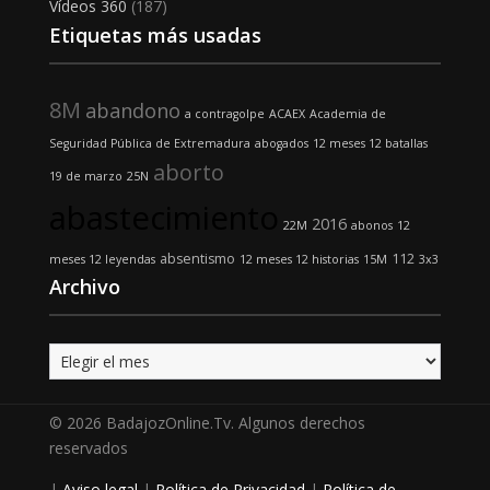
Vídeos 360
(187)
Etiquetas más usadas
8M
abandono
a contragolpe
ACAEX
Academia de
Seguridad Pública de Extremadura
abogados
12 meses 12 batallas
aborto
19 de marzo
25N
abastecimiento
2016
22M
abonos
12
absentismo
112
meses 12 leyendas
12 meses 12 historias
15M
3x3
Archivo
Archivo
© 2026 BadajozOnline.Tv. Algunos derechos
reservados
|
Aviso legal
|
Política de Privacidad
|
Política de