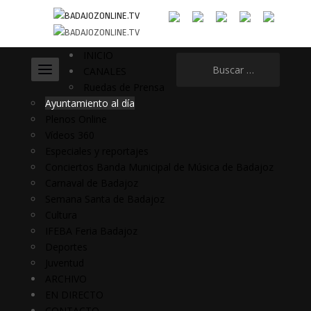
INICIO
Buscar:
CANALES
Ruedas de Prensa
Ayuntamiento al día
Plenos Online
Vídeos 360
Especiales y reportajes
Conciertos Banda Municipal de Música de Badajoz
Carnaval de Badajoz
Semana Santa de Badajoz
Cultura
IFEBA Feria Badajoz
Deportes
Juventud
ARCHIVO
EN DIRECTO
CONTACTO