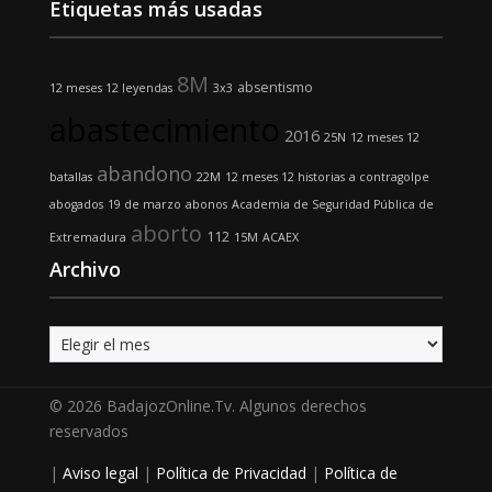
Etiquetas más usadas
8M
absentismo
12 meses 12 leyendas
3x3
abastecimiento
2016
25N
12 meses 12
abandono
batallas
22M
12 meses 12 historias
a contragolpe
abogados
19 de marzo
abonos
Academia de Seguridad Pública de
aborto
112
Extremadura
15M
ACAEX
Archivo
Archivo
© 2026 BadajozOnline.Tv. Algunos derechos
reservados
|
Aviso legal
|
Política de Privacidad
|
Política de