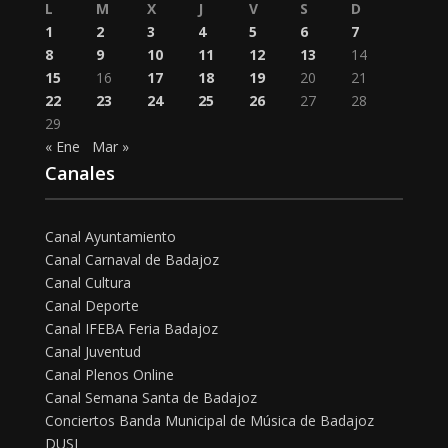
L
M
X
J
V
S
D
1
2
3
4
5
6
7
8
9
10
11
12
13
14
15
16
17
18
19
20
21
22
23
24
25
26
27
28
29
« Ene
Mar »
Canales
Canal Ayuntamiento
Canal Carnaval de Badajoz
Canal Cultura
Canal Deporte
Canal IFEBA Feria Badajoz
Canal Juventud
Canal Plenos Online
Canal Semana Santa de Badajoz
Conciertos Banda Municipal de Música de Badajoz
DUSI