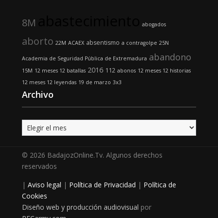
abastecimiento
8M
abogados
aborto
absentismo
22M
ACAEX
a contragolpe
25N
abandono
Academia de Seguridad Pública de Extremadura
2016
112
15M
12 meses 12 batallas
abonos
12 meses 12 historias
12 meses 12 leyendas
19 de marzo
3x3
Archivo
Archivo
© 2026 BadajozOnline.Tv. Algunos derechos
reservados
|
Aviso legal
|
Política de Privacidad
|
Política de
Cookies
Diseño web y producción audiovisual
por