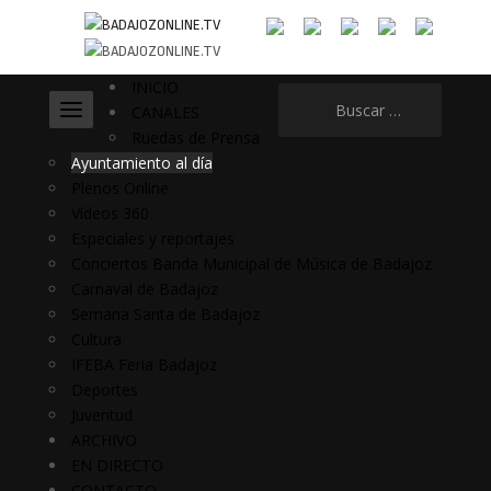
INICIO
Buscar:
CANALES
Ruedas de Prensa
Ayuntamiento al día
Plenos Online
Vídeos 360
Especiales y reportajes
Conciertos Banda Municipal de Música de Badajoz
Carnaval de Badajoz
Semana Santa de Badajoz
Cultura
IFEBA Feria Badajoz
Deportes
Juventud
ARCHIVO
EN DIRECTO
CONTACTO