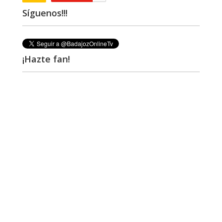
Síguenos!!!
¡Hazte fan!