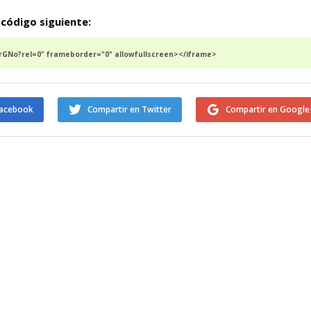
 código siguiente:
GNo?rel=0" frameborder="0" allowfullscreen></iframe>
Facebook
Compartir en Twitter
Compartir en Google