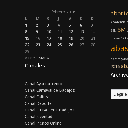
febrero 2016
abort
L
M
X
J
V
S
D
Academia d
1
2
3
4
5
6
7
8M
25N
8
9
10
11
12
13
14
15
16
17
18
19
20
21
meses 12 ba
22
23
24
25
26
27
28
abas
29
« Ene
Mar »
contragolp
Canales
ab
2016
Archiv
Canal Ayuntamiento
Canal Carnaval de Badajoz
Archivo
Canal Cultura
Canal Deporte
Canal IFEBA Feria Badajoz
Canal Juventud
Canal Plenos Online