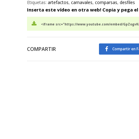
Etiquetas:
artefactos
,
carnavales
,
comparsas
,
desfiles
Inserta este vídeo en otra web! Copia y pega el
<iframe src="https://www.youtube.com/embed/GpZogvKr
COMPARTIR
Compartir en 