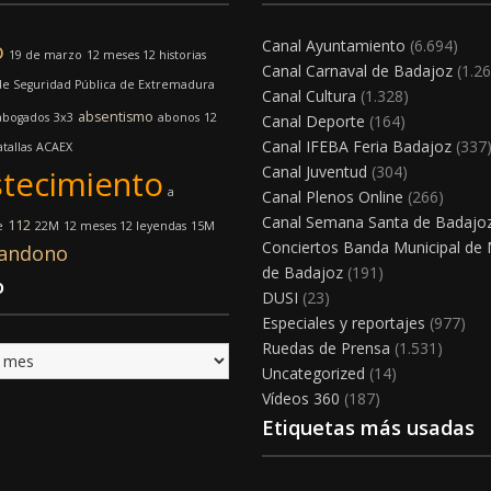
Canal Ayuntamiento
(6.694)
o
19 de marzo
12 meses 12 historias
Canal Carnaval de Badajoz
(1.26
e Seguridad Pública de Extremadura
Canal Cultura
(1.328)
absentismo
abogados
3x3
abonos
12
Canal Deporte
(164)
Canal IFEBA Feria Badajoz
(337
tallas
ACAEX
Canal Juventud
(304)
tecimiento
a
Canal Plenos Online
(266)
Canal Semana Santa de Badajo
112
e
22M
12 meses 12 leyendas
15M
Conciertos Banda Municipal de
andono
de Badajoz
(191)
o
DUSI
(23)
Especiales y reportajes
(977)
Ruedas de Prensa
(1.531)
Uncategorized
(14)
Vídeos 360
(187)
Etiquetas más usadas