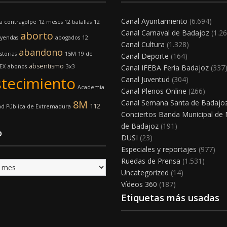
Canal Ayuntamiento
(6.694)
a contragolpe
12 meses 12 batallas
12
Canal Carnaval de Badajoz
(1.26
aborto
eyendas
abogados
12
Canal Cultura
(1.328)
abandono
storias
15M
19 de
Canal Deporte
(164)
absentismo
EX
abonos
3x3
Canal IFEBA Feria Badajoz
(337
tecimiento
Canal Juventud
(304)
Academia
Canal Plenos Online
(266)
8M
Canal Semana Santa de Badajo
112
ad Pública de Extremadura
Conciertos Banda Municipal de
de Badajoz
(191)
o
DUSI
(23)
Especiales y reportajes
(977)
Ruedas de Prensa
(1.531)
Uncategorized
(14)
Vídeos 360
(187)
Etiquetas más usadas