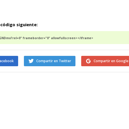
 código siguiente:
NDmo?rel=0" frameborder="0" allowfullscreen></iframe>
Facebook
Compartir en Twitter
Compartir en Google