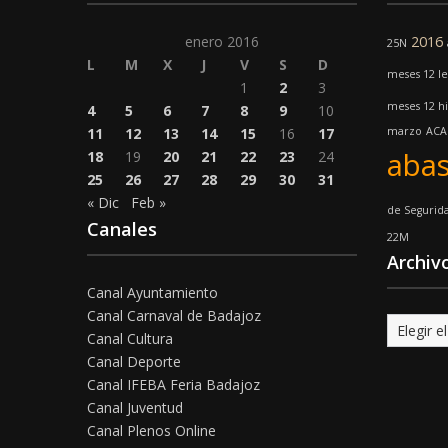
enero 2016
2016
25N
L
M
X
J
V
S
D
meses 12 l
1
2
3
meses 12 hi
4
5
6
7
8
9
10
11
12
13
14
15
16
17
marzo
ACA
abas
18
19
20
21
22
23
24
25
26
27
28
29
30
31
« Dic
Feb »
de Segurid
Canales
22M
Archiv
Canal Ayuntamiento
Canal Carnaval de Badajoz
Archivo
Canal Cultura
Canal Deporte
Canal IFEBA Feria Badajoz
Canal Juventud
Canal Plenos Online