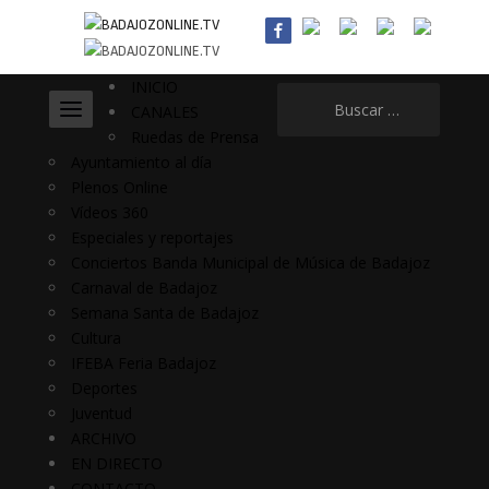
INICIO
Buscar:
CANALES
Ruedas de Prensa
Ayuntamiento al día
Plenos Online
Vídeos 360
Especiales y reportajes
Conciertos Banda Municipal de Música de Badajoz
Carnaval de Badajoz
Semana Santa de Badajoz
Cultura
IFEBA Feria Badajoz
Deportes
Juventud
ARCHIVO
EN DIRECTO
CONTACTO