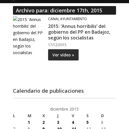
Archivo para: diciembre 17th, 2015
CANAL AYUNTAMIENTO
2015: ‘Annus horribilis’ del
gobierno del PP en Badajoz,
según los socialistas
17/12/2015
Ver vídeo »
Calendario de publicaciones
diciembre 2015
L
M
X
J
V
S
D
1
2
3
4
5
6
7
8
9
10
11
12
13