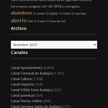
marzo
abonos
ACAEX
Academia de Seguridad Pública de
2016
Extremadura
abogados
25N
15M
a contragolpe
abandono
12 meses 12 batallas
12 meses 12 leyendas
aborto
22M
12 meses 12 historias
3x3
Archivo
Archivo
Canales
Canal Ayuntamiento
(6.694)
Canal Carnaval de Badajoz
(1.261)
Canal Cultura
(1.328)
Canal Deporte
(164)
Canal IFEBA Feria Badajoz
(337)
Canal Juventud
(304)
Canal Plenos Online
(266)
Canal Semana Santa de Badajoz
(171)