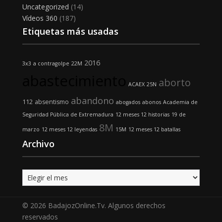
Uncategorized
(14)
Vídeos 360
(187)
Etiquetas más usadas
2016
3x3
a contragolpe
22M
abastecimiento
aborto
ACAEX
25N
abandono
112
absentismo
abogados
abonos
Academia de
Seguridad Pública de Extremadura
12 meses 12 historias
19 de
8M
marzo
12 meses 12 leyendas
15M
12 meses 12 batallas
Archivo
Archivo
© 2026 BadajozOnline.Tv. Algunos derechos
reservados