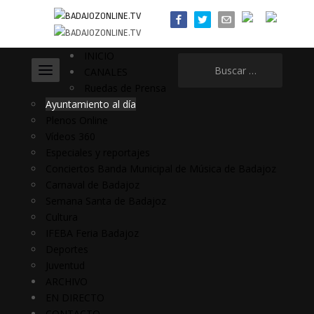
INICIO
Buscar:
CANALES
Ruedas de Prensa
Ayuntamiento al día
Plenos Online
Vídeos 360
Especiales y reportajes
Conciertos Banda Municipal de Música de Badajoz
Carnaval de Badajoz
Semana Santa de Badajoz
Cultura
IFEBA Feria Badajoz
Deportes
Juventud
ARCHIVO
EN DIRECTO
CONTACTO