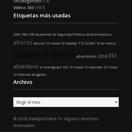
Uncategorized
(14)
Vídeos 360
(187)
Etiquetas más usadas
22M
15M
25N
Academia de Seguridad Pública de Extremadura
aborto
112
abonos
12 meses 12 batallas
ACAEX
19 de marzo
abastecimiento
8M
2016
absentismo
abandono
a contragolpe
3x3
12 meses 12 leyendas
12 meses
12 historias
abogados
Archivo
Archivo
© 2026 BadajozOnline.Tv. Algunos derechos
reservados