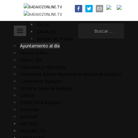
INICIO
Buscar:
CANALES
Ruedas de Prensa
Ayuntamiento al día
Plenos Online
Vídeos 360
Especiales y reportajes
Conciertos Banda Municipal de Música de Badajoz
Carnaval de Badajoz
Semana Santa de Badajoz
Cultura
IFEBA Feria Badajoz
Deportes
Juventud
ARCHIVO
EN DIRECTO
CONTACTO