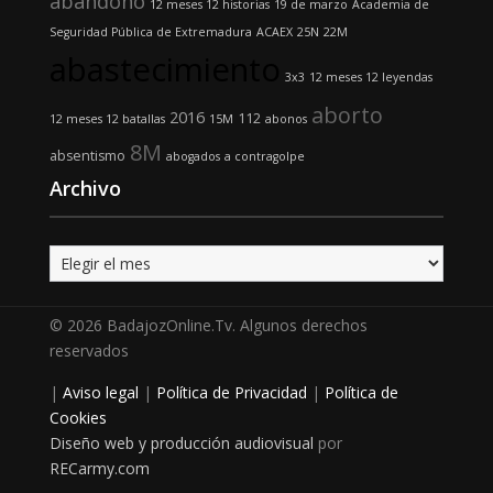
abandono
12 meses 12 historias
19 de marzo
Academia de
Seguridad Pública de Extremadura
ACAEX
25N
22M
abastecimiento
3x3
12 meses 12 leyendas
aborto
2016
112
12 meses 12 batallas
15M
abonos
8M
absentismo
abogados
a contragolpe
Archivo
Archivo
© 2026 BadajozOnline.Tv. Algunos derechos
reservados
|
Aviso legal
|
Política de Privacidad
|
Política de
Cookies
Diseño web y producción audiovisual
por
RECarmy.com