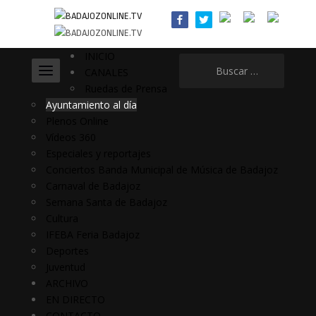
INICIO
Buscar:
CANALES
Ruedas de Prensa
Ayuntamiento al día
Plenos Online
Vídeos 360
Especiales y reportajes
Conciertos Banda Municipal de Música de Badajoz
Carnaval de Badajoz
Semana Santa de Badajoz
Cultura
IFEBA Feria Badajoz
Deportes
Juventud
ARCHIVO
EN DIRECTO
CONTACTO