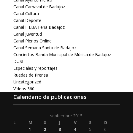
Canal Carnaval de Badajoz
Canal Cultura
Canal Deporte
Canal IFEBA Feria Badajoz
Canal Juventud
Canal Plenos Online
Canal Semana Santa de Badajoz
Conciertos Banda Municipal de Música de Badajoz
DUSI
Especiales y reportajes
Ruedas de Prensa
Uncategorized
Vídeos 360
Calendario de publicaciones
septiembre 2015
L
M
X
J
V
S
D
1
2
3
4
5
6