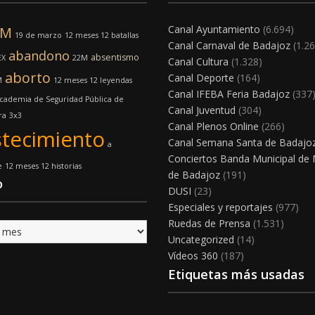
Canal Ayuntamiento
(6.694)
8M
19 de marzo
12 meses 12 batallas
Canal Carnaval de Badajoz
(1.26
abandono
absentismo
EX
22M
Canal Cultura
(1.328)
aborto
Canal Deporte
(164)
M
12 meses 12 leyendas
Canal IFEBA Feria Badajoz
(337
cademia de Seguridad Pública de
Canal Juventud
(304)
ra
3x3
Canal Plenos Online
(266)
tecimiento
Canal Semana Santa de Badajo
a
Conciertos Banda Municipal de
e
12 meses 12 historias
de Badajoz
(191)
o
DUSI
(23)
Especiales y reportajes
(977)
Ruedas de Prensa
(1.531)
Uncategorized
(14)
Vídeos 360
(187)
Etiquetas más usadas