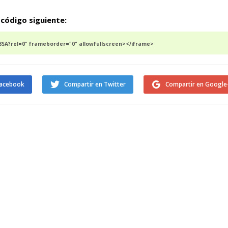
 código siguiente:
SA?rel=0" frameborder="0" allowfullscreen></iframe>
Facebook
Compartir en Twitter
Compartir en Google