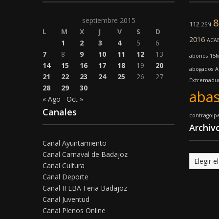
septiembre 2015
112
25N
L
M
X
J
V
S
D
2016
ACA
1
2
3
4
5
6
7
8
9
10
11
12
13
abonos
15
14
15
16
17
18
19
20
abogados
A
21
22
23
24
25
26
27
Extremadu
28
29
30
abas
« Ago
Oct »
Canales
contragolp
Archiv
Canal Ayuntamiento
Canal Carnaval de Badajoz
Archivo
Canal Cultura
Canal Deporte
Canal IFEBA Feria Badajoz
Canal Juventud
Canal Plenos Online