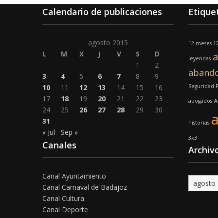
Calendario de publicaciones
Etique
agosto 2015
12 meses 12
L
M
X
J
V
S
D
a
leyendas
1
2
aband
3
4
5
6
7
8
9
10
11
12
13
14
15
16
Seguridad 
17
18
19
20
21
22
23
abogados
A
24
25
26
27
28
29
30
31
historias
« Jul
Sep »
3x3
Canales
Archiv
Canal Ayuntamiento
Archivo
Canal Carnaval de Badajoz
Canal Cultura
Canal Deporte