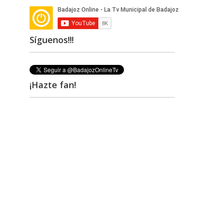
Síguenos!!!
¡Hazte fan!