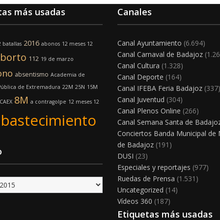
tas más usadas
Canales
2016
Canal Ayuntamiento
(6.694)
 batallas
abonos
12 meses 12
Canal Carnaval de Badajoz
(1.26
borto
112
19 de marzo
Canal Cultura
(1.328)
ono
absentismo
Academia de
Canal Deporte
(164)
Pública de Extremadura
22M
25N
15M
Canal IFEBA Feria Badajoz
(337
8M
Canal Juventud
(304)
CAEX
a contragolpe
12 meses 12
Canal Plenos Online
(266)
abastecimiento
Canal Semana Santa de Badajo
Conciertos Banda Municipal de
de Badajoz
(191)
o
DUSI
(23)
Especiales y reportajes
(977)
Ruedas de Prensa
(1.531)
Uncategorized
(14)
Vídeos 360
(187)
Etiquetas más usadas