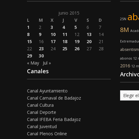
junio 2015
ab
25N
L
M
X
J
V
S
D
1
2
3
4
5
6
7
8M
Acad
8
9
10
11
12
13
14
15
16
17
18
19
20
21
Extremadu
22
23
24
25
26
27
28
absentis
29
30
abonos
12 
« May
Jul »
2016
12 m
Canales
Archiv
Canal Ayuntamiento
Archivo
Canal Carnaval de Badajoz
Canal Cultura
Canal Deporte
Canal IFEBA Feria Badajoz
Canal Juventud
Canal Plenos Online