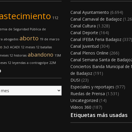
Canal Ayuntamiento
(6.694)
astecimiento
112
Canal Carnaval de Badajoz
(1.26
Canal Cultura
(1.328)
emia de Seguridad Pública de
Canal Deporte
(164)
aborto
Canal IFEBA Feria Badajoz
(337
ra
abogados
19 de marzo
Canal Juventud
(304)
mo
3x3
ACAEX
12 meses 12 batallas
Canal Plenos Online
(266)
abandono
meses 12 historias
15M
Canal Semana Santa de Badajo
eses 12 leyendas
a contragolpe
22M
Conciertos Banda Municipal de
o
de Badajoz
(191)
DUSI
(23)
Especiales y reportajes
(977)
Ruedas de Prensa
(1.531)
Uncategorized
(14)
Vídeos 360
(187)
Etiquetas más usadas