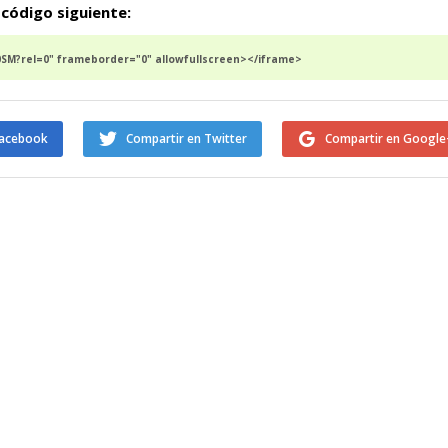
 código siguiente:
M?rel=0" frameborder="0" allowfullscreen></iframe>
Facebook
Compartir en Twitter
Compartir en Google