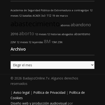
Academia de Seguridad Pública de Extremadura
a contragolpe
12
112
meses 12 batallas
ACAEX
3x3
19 de marzo
abastecimiento
abandono
abonos
aborto
2016
absentismo
12 meses 12 historias
abogados
8M
22M
12 meses 12 leyendas
15M
25N
Archivo
Archivo
© 2026 BadajozOnline.Tv. Algunos derechos
reservados
|
Aviso legal
|
Política de Privacidad
|
Política de
Cookies
Diseño web y producción audiovisual
por