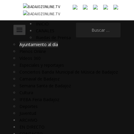
INICIO
Buscar:
CANALES
Ruedas de Prensa
Ayuntamiento al día
Plenos Online
Vídeos 360
Especiales y reportajes
Conciertos Banda Municipal de Música de Badajoz
Carnaval de Badajoz
Semana Santa de Badajoz
Cultura
IFEBA Feria Badajoz
Deportes
Juventud
ARCHIVO
EN DIRECTO
CONTACTO