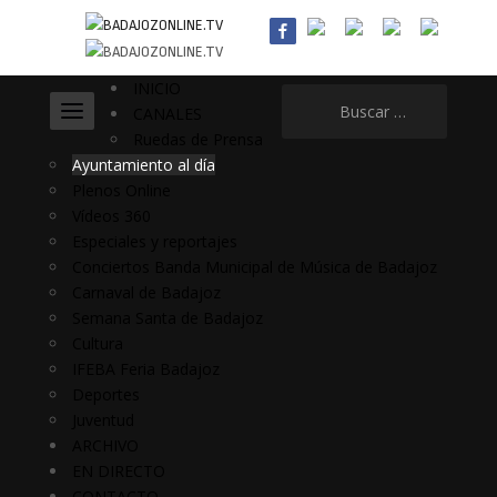
INICIO
Buscar:
CANALES
Ruedas de Prensa
Ayuntamiento al día
Plenos Online
Vídeos 360
Especiales y reportajes
Conciertos Banda Municipal de Música de Badajoz
Carnaval de Badajoz
Semana Santa de Badajoz
Cultura
IFEBA Feria Badajoz
Deportes
Juventud
ARCHIVO
EN DIRECTO
CONTACTO