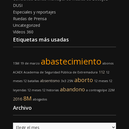
DUSI
Especiales y reportajes
Ruedas de Prensa
Uncategorized
Vídeos 360
Etiquetas más usadas
abastecimiento
15M
19 de marzo
abonos
112
ACAEX
Academia de Seguridad Pública de Extremadura
12
aborto
absentismo
meses 12 batallas
3x3
25N
12 meses 12
abandono
leyendas
12 meses 12 historias
a contragolpe
22M
8M
2016
abogados
Archivo
Archivo