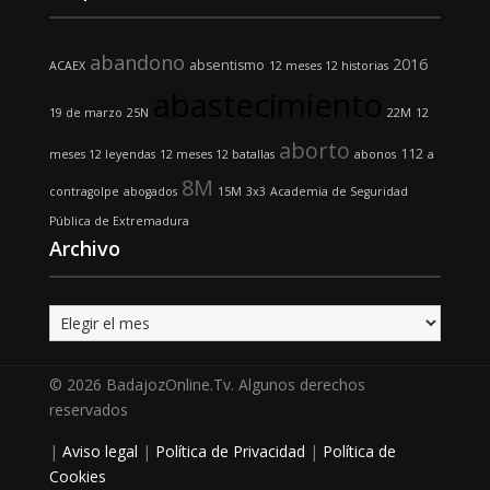
abandono
2016
absentismo
ACAEX
12 meses 12 historias
abastecimiento
19 de marzo
25N
22M
12
aborto
112
meses 12 leyendas
12 meses 12 batallas
abonos
a
8M
contragolpe
abogados
15M
3x3
Academia de Seguridad
Pública de Extremadura
Archivo
Archivo
© 2026 BadajozOnline.Tv. Algunos derechos
reservados
|
Aviso legal
|
Política de Privacidad
|
Política de
Cookies