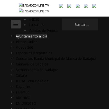
INICIO
Buscar:
CANALES
Ruedas de Prensa
Ayuntamiento al día
Plenos Online
Vídeos 360
Especiales y reportajes
Conciertos Banda Municipal de Música de Badajoz
Carnaval de Badajoz
Semana Santa de Badajoz
Cultura
IFEBA Feria Badajoz
Deportes
Juventud
ARCHIVO
EN DIRECTO
CONTACTO