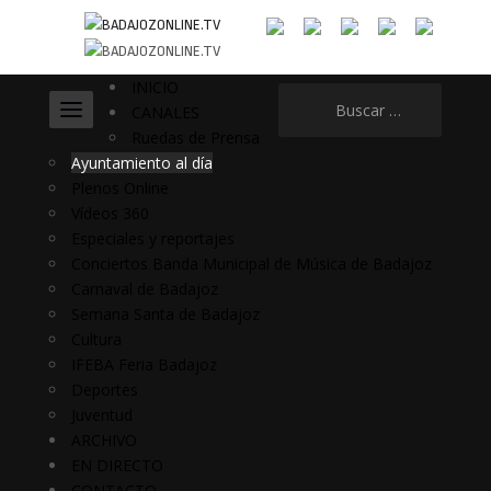
INICIO
Buscar:
CANALES
Ruedas de Prensa
Ayuntamiento al día
Plenos Online
Vídeos 360
Especiales y reportajes
Conciertos Banda Municipal de Música de Badajoz
Carnaval de Badajoz
Semana Santa de Badajoz
Cultura
IFEBA Feria Badajoz
Deportes
Juventud
ARCHIVO
EN DIRECTO
CONTACTO