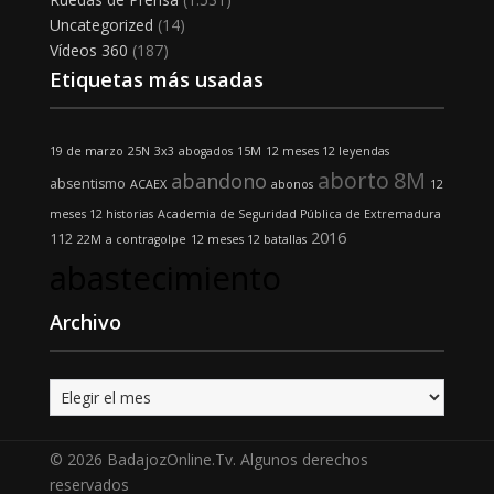
Uncategorized
(14)
Vídeos 360
(187)
Etiquetas más usadas
19 de marzo
25N
3x3
abogados
15M
12 meses 12 leyendas
aborto
8M
abandono
absentismo
ACAEX
abonos
12
meses 12 historias
Academia de Seguridad Pública de Extremadura
2016
112
22M
a contragolpe
12 meses 12 batallas
abastecimiento
Archivo
Archivo
© 2026 BadajozOnline.Tv. Algunos derechos
reservados