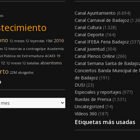
Canal Ayuntamiento
(6.694)
os
Canal Carnaval de Badajoz
(1.26
tecimiento
Canal Cultura
(1.328)
Canal Deporte
(164)
ono
2016
12 meses 12 leyendas
15M
Canal IFEBA Feria Badajoz
(337
Canal Juventud
(304)
s 12 historias
a contragolpe
Academia
Canal Plenos Online
(266)
ad Pública de Extremadura
ACAEX
19
112
absentismo
Canal Semana Santa de Badajo
12 meses 12 batallas
rto
Conciertos Banda Municipal de
22M
abogados
de Badajoz
(191)
o
DUSI
(23)
Especiales y reportajes
(977)
Ruedas de Prensa
(1.531)
Uncategorized
(14)
Vídeos 360
(187)
Etiquetas más usadas