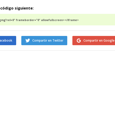
 código siguiente:
mg?rel=0" frameborder="0" allowfullscreen></iframe>
Facebook
Compartir en Twitter
Compartir en Google