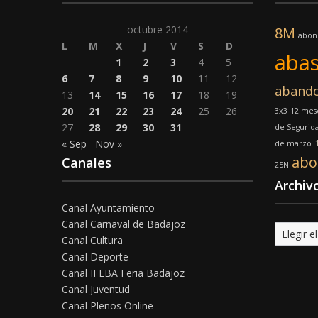
octubre 2014
8M
abon
L
M
X
J
V
S
D
abas
1
2
3
4
5
6
7
8
9
10
11
12
aband
13
14
15
16
17
18
19
20
21
22
23
24
25
26
3x3
12 mese
27
28
29
30
31
de Segurid
« Sep
Nov »
de marzo
abo
Canales
25N
Archiv
Canal Ayuntamiento
Canal Carnaval de Badajoz
Archivo
Canal Cultura
Canal Deporte
Canal IFEBA Feria Badajoz
Canal Juventud
Canal Plenos Online