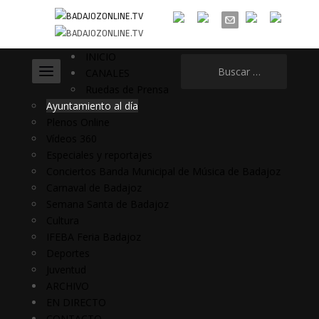
INICIO
Buscar:
CANALES
Ruedas de Prensa
Ayuntamiento al día
Plenos Online
Vídeos 360
Especiales y reportajes
Conciertos Banda Municipal de Música de Badajoz
Carnaval de Badajoz
Semana Santa de Badajoz
Cultura
IFEBA Feria Badajoz
Deportes
Juventud
ARCHIVO
EN DIRECTO
CONTACTO