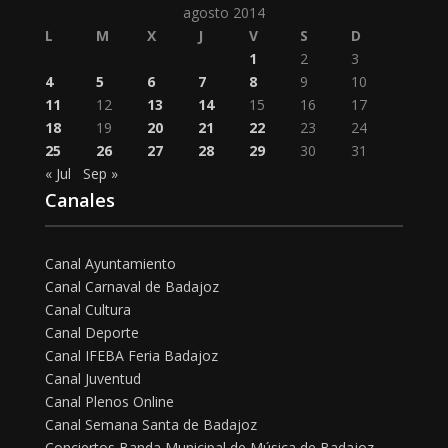
agosto 2014
L
M
X
J
V
S
D
1
2
3
4
5
6
7
8
9
10
11
12
13
14
15
16
17
18
19
20
21
22
23
24
25
26
27
28
29
30
31
« Jul
Sep »
Canales
Canal Ayuntamiento
Canal Carnaval de Badajoz
Canal Cultura
Canal Deporte
Canal IFEBA Feria Badajoz
Canal Juventud
Canal Plenos Online
Canal Semana Santa de Badajoz
Conciertos Banda Municipal de Música de Badajoz