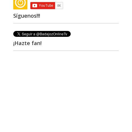
Síguenos!!!
¡Hazte fan!