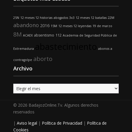
25N
12 meses 12 historias
abogados
3x3
12 meses 12 batallas
22M
abandono
2016
15M
12 meses 12 leyendas
19 de marzo
8M
absentismo
112
ACAEX
Academia de Seguridad Pública de
abastecimiento
Extremadura
abonos
a
aborto
contragolpe
Archivo
Archivo
© 2026 BadajozOnline.Tv. Algunos derechos
reservados
|
Aviso legal
|
Política de Privacidad
|
Política de
Cookies