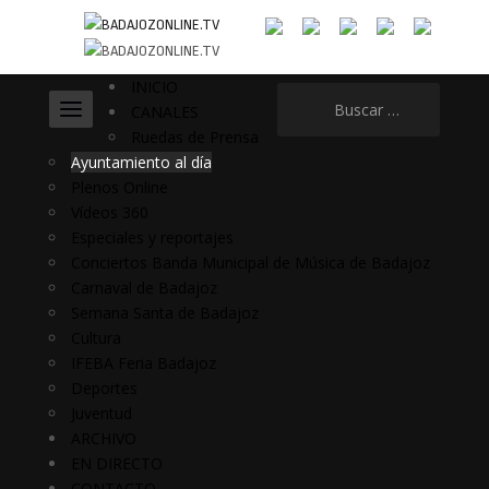
INICIO
Buscar:
CANALES
Ruedas de Prensa
Ayuntamiento al día
Plenos Online
Vídeos 360
Especiales y reportajes
Conciertos Banda Municipal de Música de Badajoz
Carnaval de Badajoz
Semana Santa de Badajoz
Cultura
IFEBA Feria Badajoz
Deportes
Juventud
ARCHIVO
EN DIRECTO
CONTACTO