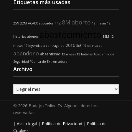
Etiquetas más usadas
8M
aborto
112
25N
22M
ACAEX
abogados
12 meses 12
abastecimiento
historias
abonos
15M
12
2016
meses 12 leyendas
a contragolpe
3x3
19 de marzo
abandono
absentismo
12 meses 12 batallas
Academia de
Seguridad Pública de Extremadura
Archivo
Archivo
© 2026 BadajozOnline.Tv. Algunos derechos
reservados
|
Aviso legal
|
Política de Privacidad
|
Política de
Cookies