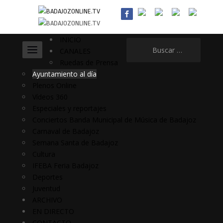
INICIO
Buscar:
CANALES
Ruedas de Prensa
Ayuntamiento al día
Plenos Online
Vídeos 360
Especiales y reportajes
Conciertos Banda Municipal de Música de Badajoz
Carnaval de Badajoz
Semana Santa de Badajoz
Cultura
IFEBA Feria Badajoz
Deportes
Juventud
ARCHIVO
EN DIRECTO
CONTACTO