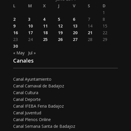
L
M
X
J
V
S
D
1
2
3
4
5
6
7
8
9
10
11
12
13
14
15
16
17
18
19
20
21
22
23
24
25
26
27
28
29
30
« May
Jul »
Canales
Canal Ayuntamiento
Canal Carnaval de Badajoz
Canal Cultura
Canal Deporte
Canal IFEBA Feria Badajoz
Canal Juventud
Canal Plenos Online
Canal Semana Santa de Badajoz