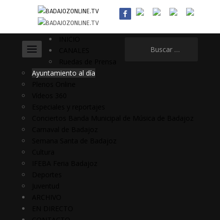
INICIO
Buscar:
CANALES
Ruedas de Prensa
Ayuntamiento al día
Plenos Online
Vídeos 360
Especiales y reportajes
Conciertos Banda Municipal de Música de Badajoz
Carnaval de Badajoz
Semana Santa de Badajoz
Cultura
IFEBA Feria Badajoz
Deportes
Juventud
ARCHIVO
EN DIRECTO
CONTACTO