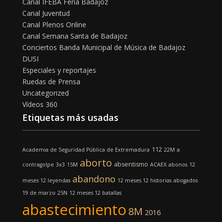
Canal IFEBA Feria Badajoz
Canal Juventud
Canal Plenos Online
Canal Semana Santa de Badajoz
Conciertos Banda Municipal de Música de Badajoz
DUSI
Especiales y reportajes
Ruedas de Prensa
Uncategorized
Vídeos 360
Etiquetas más usadas
112
Academia de Seguridad Pública de Extremadura
22M
a
aborto
absentismo
contragolpe
3x3
15M
ACAEX
abonos
12
abandono
meses 12 leyendas
12 meses 12 historias
abogados
19 de marzo
25N
12 meses 12 batallas
abastecimiento
8M
2016