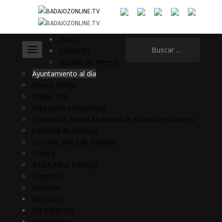
INICIO
Buscar:
CANALES
Ruedas de Prensa
Ayuntamiento al día
Plenos Online
Vídeos 360
Especiales y reportajes
Conciertos Banda Municipal de Música de Badajoz
Carnaval de Badajoz
Semana Santa de Badajoz
Cultura
IFEBA Feria Badajoz
Deportes
Juventud
ARCHIVO
EN DIRECTO
CONTACTO