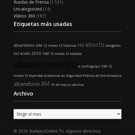
Ruedas de Prensa
(1.531)
Uncategorized
(14)
Vídeos 360
(187)
Etiquetas más usadas
aborto
absentismo
112
22M
12 meses 12 historias
abogados
2016
3x3
ACAEX
15M
12 meses 12 batallas
abastecimiento
a contragolpe
25N
12
meses 12 leyendas
Academia de Seguridad Pública de Extremadura
8M
abandono
19 de marzo
abonos
Archivo
Archivo
© 2026 BadajozOnline.Tv. Algunos derechos