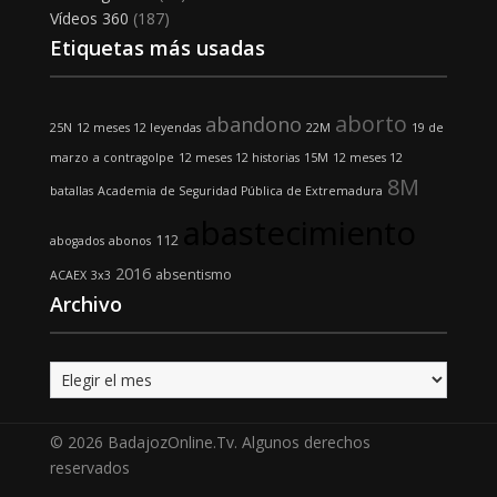
Vídeos 360
(187)
Etiquetas más usadas
aborto
abandono
25N
12 meses 12 leyendas
22M
19 de
marzo
a contragolpe
12 meses 12 historias
15M
12 meses 12
8M
batallas
Academia de Seguridad Pública de Extremadura
abastecimiento
112
abogados
abonos
2016
absentismo
ACAEX
3x3
Archivo
Archivo
© 2026 BadajozOnline.Tv. Algunos derechos
reservados