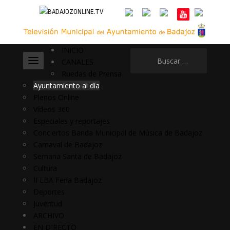
INICIO
Buscar:
CANALES
Ruedas de Prensa
Ayuntamiento al día
Plenos Online
Vídeos 360
Especiales y reportajes
Conciertos Banda Municipal de Música de Badajoz
Carnaval de Badajoz
Semana Santa de Badajoz
Cultura
IFEBA Feria Badajoz
Deportes
Juventud
ARCHIVO
EN DIRECTO