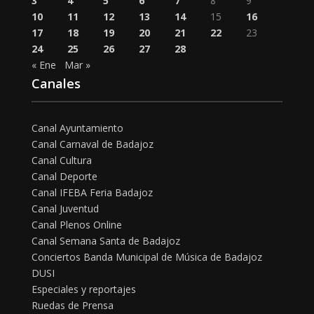
3
4
5
6
7
8
9
10
11
12
13
14
15
16
17
18
19
20
21
22
23
24
25
26
27
28
« Ene
Mar »
Canales
Canal Ayuntamiento
Canal Carnaval de Badajoz
Canal Cultura
Canal Deporte
Canal IFEBA Feria Badajoz
Canal Juventud
Canal Plenos Online
Canal Semana Santa de Badajoz
Conciertos Banda Municipal de Música de Badajoz
DUSI
Especiales y reportajes
Ruedas de Prensa