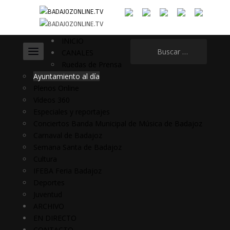
INICIO
Buscar:
CANALES
Ruedas de Prensa
Ayuntamiento al día
Plenos Online
Vídeos 360
Especiales y reportajes
Conciertos Banda Municipal de Música de Badajoz
Carnaval de Badajoz
Semana Santa de Badajoz
Cultura
IFEBA Feria Badajoz
Deportes
Juventud
ARCHIVO
EN DIRECTO
CONTACTO