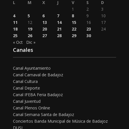
L
M
X
J
V
S
D
1
2
3
4
5
6
7
8
9
10
11
12
13
14
15
16
17
18
19
20
21
22
23
24
25
26
27
28
29
30
« Oct
Dic »
Canales
Canal Ayuntamiento
Canal Carnaval de Badajoz
Canal Cultura
Canal Deporte
Canal IFEBA Feria Badajoz
Canal Juventud
Canal Plenos Online
Canal Semana Santa de Badajoz
Conciertos Banda Municipal de Música de Badajoz
DUSI