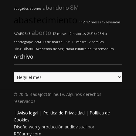
8M
abandono
abogados
abonos
abastecimiento
112
12 meses 12 leyendas
aborto
2016
ACAEX
3x3
12 meses 12 historias
25N
a
contragolpe
22M
19 de marzo
15M
12 meses 12 batallas
absentismo
Academia de Seguridad Pública de Extremadura
Archivo
Archivo
© 2026 BadajozOnline.Tv. Algunos derechos
reservados
|
Aviso legal
|
Política de Privacidad
|
Política de
Cookies
Diseño web y producción audiovisual
por
RECarmy.com